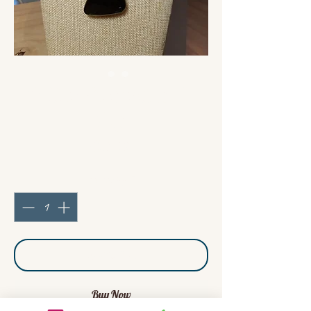
Collier Serpentine du
Cap
Price
€78.00
Quantity
*
Add to Cart
Buy Now