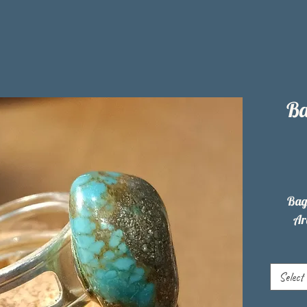
Ba
Bag
Arg
Select